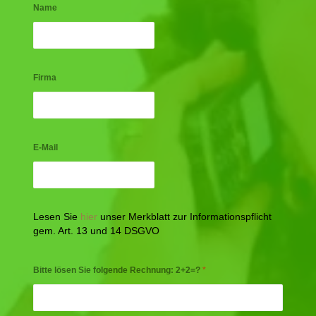
Name
Firma
E-Mail
Lesen Sie
hier
unser Merkblatt zur Informationspflicht
gem. Art. 13 und 14 DSGVO
Bitte lösen Sie folgende Rechnung: 2+2=?
*