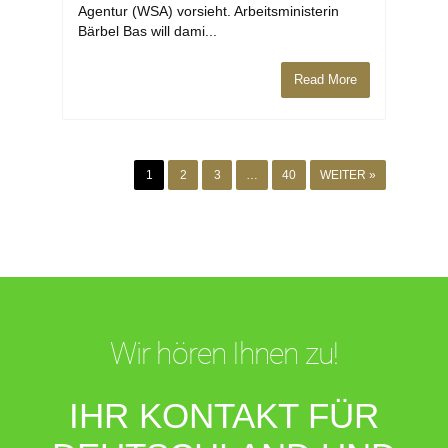
Agentur (WSA) vorsieht. Arbeitsministerin
Bärbel Bas will dami...
Read More
1
2
3
…
40
WEITER »
Wir hören Ihnen zu!
IHR KONTAKT FÜR