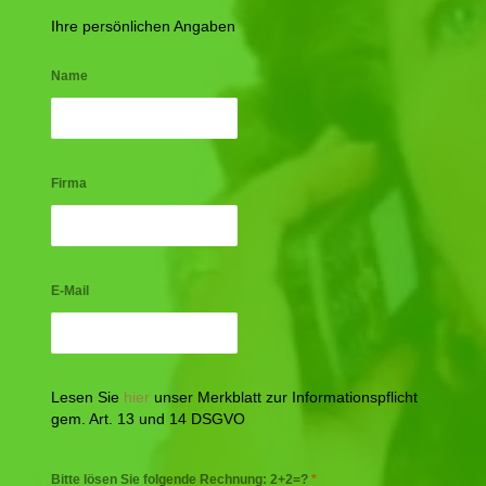
Ihre persönlichen Angaben
Name
Firma
E-Mail
Lesen Sie
hier
unser Merkblatt zur Informationspflicht
gem. Art. 13 und 14 DSGVO
Bitte lösen Sie folgende Rechnung: 2+2=?
*