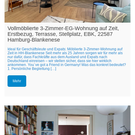
Vollmöblierte 3-Zimmer-EG-Wohnung auf Zeit,
Erstbezug, Terrasse, Stellplatz, EBK, 22587
Hamburg-Blankenese
Ideal für Geschäftsleute und Expats: Möblierte 3-Zimmer-Wohnung auf
Zeit in HH-Blankenese Seit mehr als 25 Jahren sorgen wir für mehr als
nur dafür, dass Fachkräfte aus dem Ausland und Expats nach
Deutschland einreisen – wir stellen sicher, dass sie hier wirklich
ankommen. You´ve got a Friend in Germany! Was das konkret bedeutet?
1. Persönliche Begleitung […]
Mehr