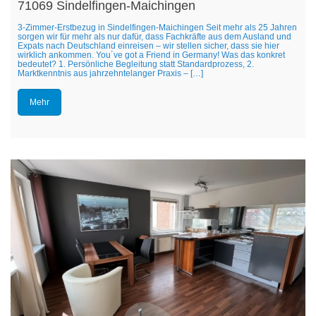
71069 Sindelfingen-Maichingen
3-Zimmer-Erstbezug in Sindelfingen-Maichingen Seit mehr als 25 Jahren
sorgen wir für mehr als nur dafür, dass Fachkräfte aus dem Ausland und
Expats nach Deutschland einreisen – wir stellen sicher, dass sie hier
wirklich ankommen. You´ve got a Friend in Germany! Was das konkret
bedeutet? 1. Persönliche Begleitung statt Standardprozess, 2.
Marktkenntnis aus jahrzehntelanger Praxis – […]
Mehr