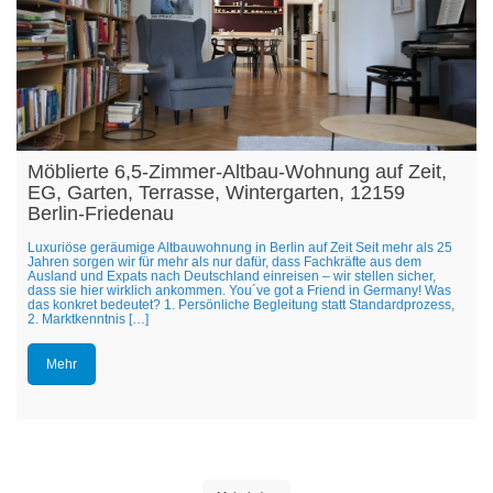
Möblierte 6,5-Zimmer-Altbau-Wohnung auf Zeit,
EG, Garten, Terrasse, Wintergarten, 12159
Berlin-Friedenau
Luxuriöse geräumige Altbauwohnung in Berlin auf Zeit Seit mehr als 25
Jahren sorgen wir für mehr als nur dafür, dass Fachkräfte aus dem
Ausland und Expats nach Deutschland einreisen – wir stellen sicher,
dass sie hier wirklich ankommen. You´ve got a Friend in Germany! Was
das konkret bedeutet? 1. Persönliche Begleitung statt Standardprozess,
2. Marktkenntnis […]
Mehr