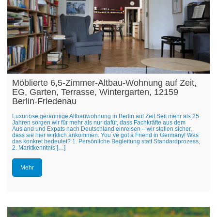
Möblierte 6,5-Zimmer-Altbau-Wohnung auf Zeit,
EG, Garten, Terrasse, Wintergarten, 12159
Berlin-Friedenau
Luxuriöse geräumige Altbauwohnung in Berlin auf Zeit Seit mehr als 25
Jahren sorgen wir für mehr als nur dafür, dass Fachkräfte aus dem
Ausland und Expats nach Deutschland einreisen – wir stellen sicher,
dass sie hier wirklich ankommen. You´ve got a Friend in Germany! Was
das konkret bedeutet? 1. Persönliche Begleitung statt Standardprozess,
2. Marktkenntnis […]
Mehr