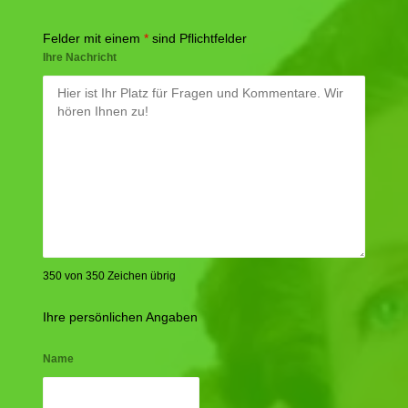
Felder mit einem
*
sind Pflichtfelder
Ihre Nachricht
350 von 350 Zeichen übrig
Ihre persönlichen Angaben
Name