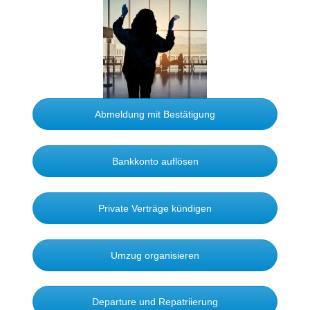
Abmeldung mit Bestätigung
Bankkonto auflösen
Private Verträge kündigen
Umzug organisieren
Departure und Repatriierung