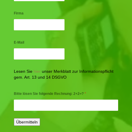
Firma
E-Mail
Lesen Sie
hier
unser Merkblatt zur Informationspflicht
gem. Art. 13 und 14 DSGVO
Bitte lösen Sie folgende Rechnung: 2+2=?
*