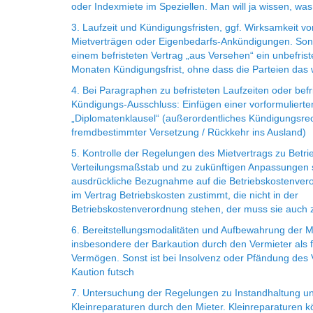
oder Indexmiete im Speziellen. Man will ja wissen, w
3. Laufzeit und Kündigungsfristen, ggf. Wirksamkeit vo
Mietverträgen oder Eigenbedarfs-Ankündigungen. Son
einem befristeten Vertrag „aus Versehen“ ein unbefrist
Monaten Kündigungsfrist, ohne dass die Parteien das 
4. Bei Paragraphen zu befristeten Laufzeiten oder bef
Kündigungs-Ausschluss: Einfügen einer vorformulierte
„Diplomatenklausel“ (außerordentliches Kündigungsrec
fremdbestimmter Versetzung / Rückkehr ins Ausland)
5. Kontrolle der Regelungen des Mietvertrags zu Betri
Verteilungsmaßstab und zu zukünftigen Anpassungen 
ausdrückliche Bezugnahme auf die Betriebskostenver
im Vertrag Betriebskosten zustimmt, die nicht in der
Betriebskostenverordnung stehen, der muss sie auch 
6. Bereitstellungsmodalitäten und Aufbewahrung der Mi
insbesondere der Barkaution durch den Vermieter als
Vermögen. Sonst ist bei Insolvenz oder Pfändung des 
Kaution futsch
7. Untersuchung der Regelungen zu Instandhaltung u
Kleinreparaturen durch den Mieter. Kleinreparaturen k