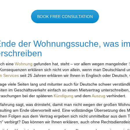
BOOK FREE CONSULTATION
Ende der Wohnungssuche, was im M
erschreiben
ich eine
Wohnung
gefunden hat, steht – vor allem wegen mangelnder
en Konsequenzen erklären sich nicht von allein, wenn man Deutschland 
on Services
seit 25 Jahren erklären wir Ihnen in Englisch oder Deutsch, 
age viele Seiten lang und mitunter auch für Deutsche schwer verständ
en im Geschäftsverkehr einfach so einen Mietvertrag unterschreiben,
rraschungen bei der späteren
Kündigung
und dem
Auszug
verhindert.
rfahrung sagt, was drinsteht, damit man nicht wegen der großen Wohn
lting am Ende übervorteilt wird. Eine vollständige Übersetzung des Mie
üblichen Folgen aus dem Vertrag ergeben sich nicht unmittelbar aus de
n“ verbirgt? Das können wir Ihnen erklären, auch ohne Rechtsdienstlei