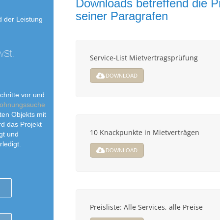
Downloads betreffend die P
seiner Paragrafen
 der Leistung
wSt.
Service-List Mietvertragsprüfung
DOWNLOAD
chritte vor und
ohnungssuche
en Objekts mit
rd das Projekt
10 Knackpunkte in Mietverträgen
gt und
ledigt.
DOWNLOAD
Preisliste: Alle Services, alle Preise