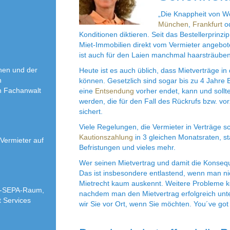
„Die Knappheit von W
München
,
Frankfurt
o
Konditionen diktieren. Seit das Bestellerprin
Miet-Immobilien direkt vom Vermieter angebote
ist auch für den Laien manchmal haarsträube
hen und der
Heute ist es auch üblich, dass Mietverträge i
n
können. Gesetzlich sind sogar bis zu 4 Jahre 
n Fachanwalt
eine
Entsendung
vorher endet, kann und sollt
werden, die für den Fall des Rückrufs bzw. vor
sichert.
Viele Regelungen, die Vermieter in Verträge sc
Kautionszahlung
in 3 gleichen Monatsraten, st
Vermieter auf
Befristungen und vieles mehr.
Wer seinen Mietvertrag und damit die Konsequ
Das ist insbesondere entlastend, wenn man ni
Mietrecht kaum auskennt. Weitere Probleme 
ht-SEPA-Raum,
nachdem man den Mietvertrag erfolgreich unter
 Services
wir Sie vor Ort, wenn Sie möchten. You´ve got