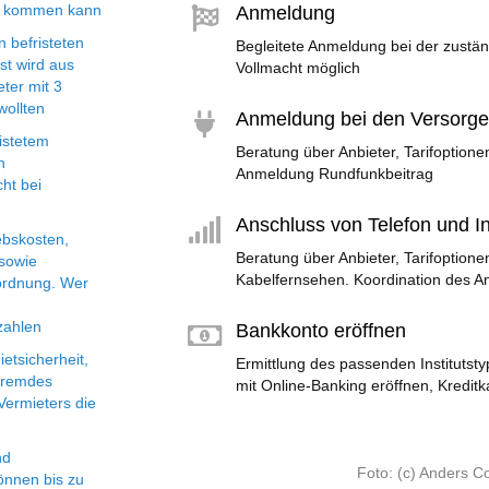
as kommen kann
Anmeldung
n befristeten
Begleitete Anmeldung bei der zustä
st wird aus
Vollmacht möglich
eter mit 3
wollten
Anmeldung bei den Versorge
ristetem
Beratung über Anbieter, Tarifoptione
n
Anmeldung Rundfunkbeitrag
ht bei
Anschluss von Telefon und In
ebskosten,
Beratung über Anbieter, Tarifoptione
sowie
Kabelfernsehen. Koordination des An
ordnung. Wer
zahlen
Bankkonto eröffnen
etsicherheit,
Ermittlung des passenden Institutst
 fremdes
mit Online-Banking eröffnen, Kredit
Vermieters die
nd
Foto: (c) Anders C
önnen bis zu