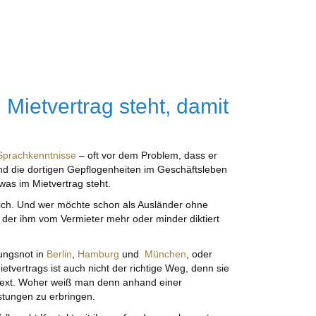
ietvertrag steht, damit
Sprachkenntnisse
– oft vor dem Problem, dass er
und die dortigen Gepflogenheiten im Geschäftsleben
was im Mietvertrag steht.
lich. Und wer möchte schon als Ausländer ohne
 der ihm vom Vermieter mehr oder minder diktiert
ungsnot in
Berlin
,
Hamburg
und
München
, oder
tvertrags ist auch nicht der richtige Weg, denn sie
m Text. Woher weiß man denn anhand einer
stungen zu erbringen.