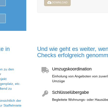
DOWNLOAD
e in
Und wie geht es weiter, wen
Checks erfolgreich genom
Umzugskoordination
en zu den
r
Einholung von Angeboten von zuverlä
bjekt
Umzüge
genplatz, etc.
ltend zu
Schlüsselübergabe
Begleitete Wohnungs- oder Hausüberg
nsichtlich der
r Staffelmiete