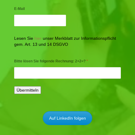
E-Mail
Lesen Sie
hier
unser Merkblatt zur Informationspflicht
gem. Art. 13 und 14 DSGVO
Bitte lösen Sie folgende Rechnung: 2+2=?
*
Auf LinkedIn folgen