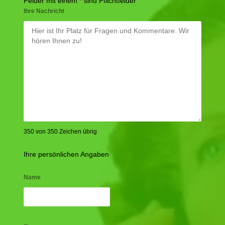
Felder mit einem
*
sind Pflichtfelder
Ihre Nachricht
350 von 350 Zeichen übrig
Ihre persönlichen Angaben
Name