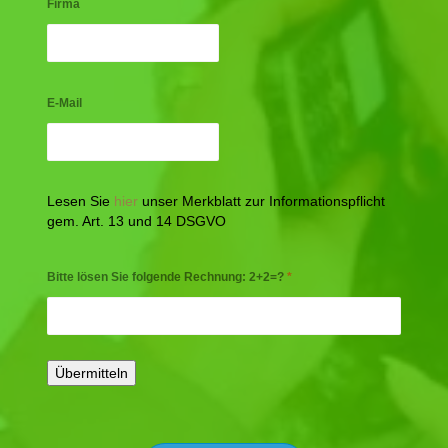
Firma
E-Mail
Lesen Sie
hier
unser Merkblatt zur Informationspflicht
gem. Art. 13 und 14 DSGVO
Bitte lösen Sie folgende Rechnung: 2+2=?
*