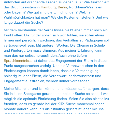
Antworten auf drängende Fragen zu geben, z.B.: Wie funktioniert
das Bildungssystem in
Hamburg
,
Berlin
, Nordrhein-Westfalen
oder Bayern? Wie gut sind die Einrichtungen? Welche
Wahlmöglichkeiten hat man? Welche Kosten entstehen? Und wie
lange dauert die Suche?
Mit dem Verständnis der Verhältnisse bleibt aber immer noch ein
Punkt offen: Die Kinder sollen sich wohlfühlen, sie sollen etwas
lernen und persönlich wachsen, das Verhältnis zu Pädagogen soll
vertrauensvoll sein. Mit anderen Worten: Die Chemie in Schule
und Kindergarten muss stimmen. Aus meiner Erfahrung kann
man das nur selbst herausfinden. Auch ohne tiefere
Sprachkenntnisse
ist daher das Engagement der Eltern in diesem
Punkt ausgesprochen wichtig. Und die Verantwortlichen in den
Einrichtungen können damit leben, dass die Verständigung
holperig ist, aber Eltern, die Verantwortungsbewusstsein und
Engagement ausstrahlen, werden immer vorgezogen.
Meine Mitstreiter und ich können und müssen dafür sorgen, dass
Sie in keine Sackgasse geraten und bei der Suche so schnell wie
möglich die optimale Einrichtung finden. Seien Sie also nicht allzu
frustriert, dass es gerade bei der KiTa-Suche manchmal sogar
Monate dauern kann, bis die Situation geklärt ist, aber mit uns
verlieren Sie garantiert keine unnötige Zeit. Eine passende