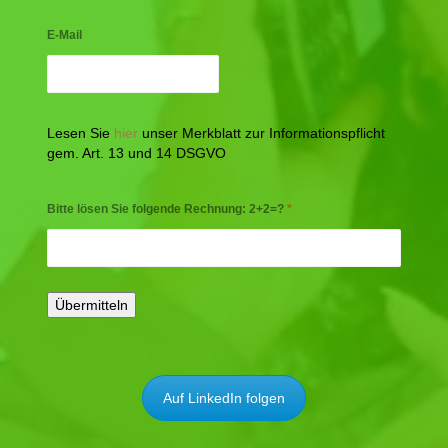
E-Mail
Lesen Sie
hier
unser Merkblatt zur Informationspflicht
gem. Art. 13 und 14 DSGVO
Bitte lösen Sie folgende Rechnung: 2+2=?
*
Auf LinkedIn folgen