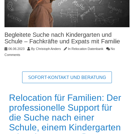
Begleitete Suche nach Kindergarten und
Schule – Fachkräfte und Expats mit Familie
06.06.2023
By
Christoph Anders
In
Relocation Datenbank
No
Comments
SOFORT-KONTAKT UND BERATUNG
Relocation für Familien: Der
professionelle Support für
die Suche nach einer
Schule, einem Kindergarten