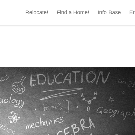
Relocate!
Find a Home!
Info-Base
En