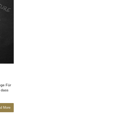
ege Für
, dass
d More