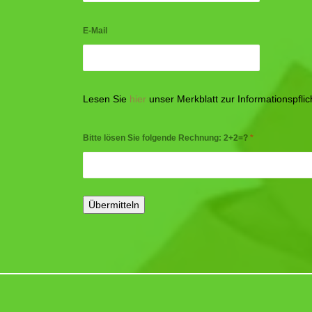
E-Mail
Lesen Sie
hier
unser Merkblatt zur Informationspfl
Bitte lösen Sie folgende Rechnung: 2+2=?
*