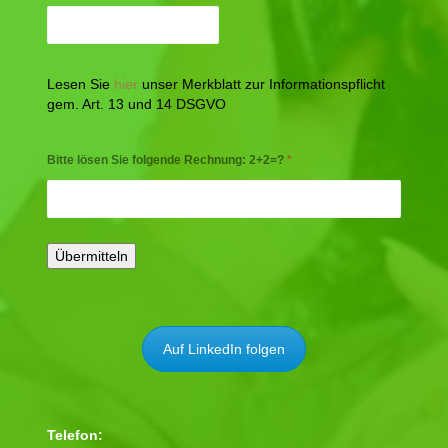
Lesen Sie
hier
unser Merkblatt zur Informationspflicht
gem. Art. 13 und 14 DSGVO
Bitte lösen Sie folgende Rechnung: 2+2=?
*
Auf LinkedIn folgen
Telefon: