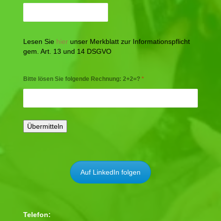
Lesen Sie
hier
unser Merkblatt zur Informationspflicht
gem. Art. 13 und 14 DSGVO
Bitte lösen Sie folgende Rechnung: 2+2=?
*
Auf LinkedIn folgen
Telefon: