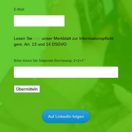
E-Mail
Lesen Sie
hier
unser Merkblatt zur Informationspflicht
gem. Art. 13 und 14 DSGVO
Bitte lösen Sie folgende Rechnung: 2+2=?
*
Auf LinkedIn folgen