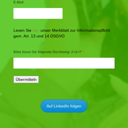
E-Mail
Lesen Sie
hier
unser Merkblatt zur Informationspflicht
gem. Art. 13 und 14 DSGVO
Bitte lösen Sie folgende Rechnung: 2+2=?
*
Auf LinkedIn folgen