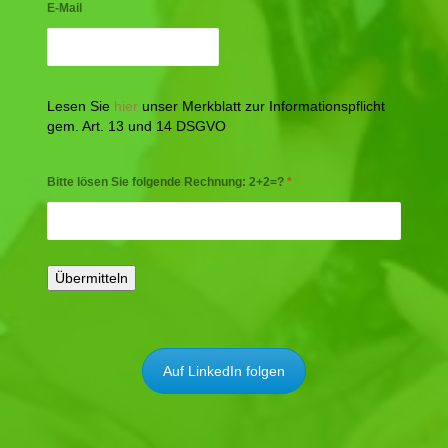
E-Mail
Lesen Sie
hier
unser Merkblatt zur Informationspflicht
gem. Art. 13 und 14 DSGVO
Bitte lösen Sie folgende Rechnung: 2+2=?
*
Auf LinkedIn folgen