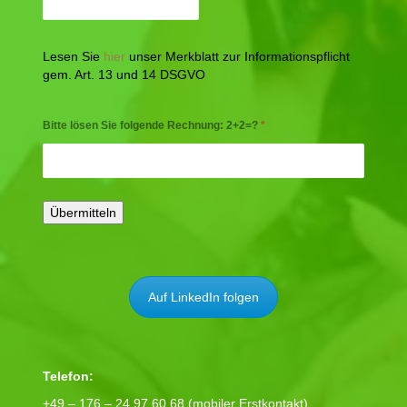
Lesen Sie
hier
unser Merkblatt zur Informationspflicht
gem. Art. 13 und 14 DSGVO
Bitte lösen Sie folgende Rechnung: 2+2=?
*
Auf LinkedIn folgen
Telefon:
+49 – 176 – 24 97 60 68 (mobiler Erstkontakt)