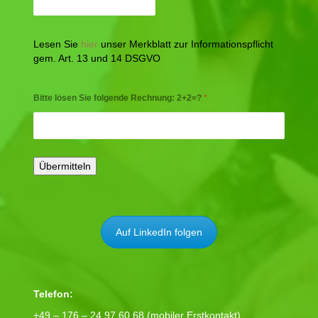
Lesen Sie
hier
unser Merkblatt zur Informationspflicht
gem. Art. 13 und 14 DSGVO
Bitte lösen Sie folgende Rechnung: 2+2=?
*
Auf LinkedIn folgen
Telefon:
+49 – 176 – 24 97 60 68 (mobiler Erstkontakt)