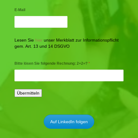
E-Mail
Lesen Sie
hier
unser Merkblatt zur Informationspflicht
gem. Art. 13 und 14 DSGVO
Bitte lösen Sie folgende Rechnung: 2+2=?
*
Auf LinkedIn folgen