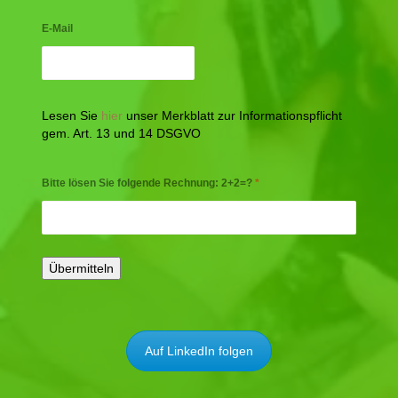
E-Mail
Lesen Sie
hier
unser Merkblatt zur Informationspflicht
gem. Art. 13 und 14 DSGVO
Bitte lösen Sie folgende Rechnung: 2+2=?
*
Auf LinkedIn folgen