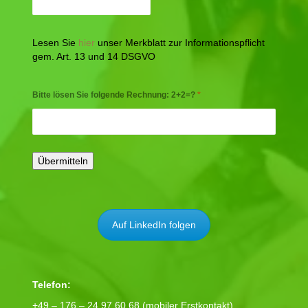
Lesen Sie
hier
unser Merkblatt zur Informationspflicht
gem. Art. 13 und 14 DSGVO
Bitte lösen Sie folgende Rechnung: 2+2=?
*
Auf LinkedIn folgen
Telefon:
+49 – 176 – 24 97 60 68 (mobiler Erstkontakt)