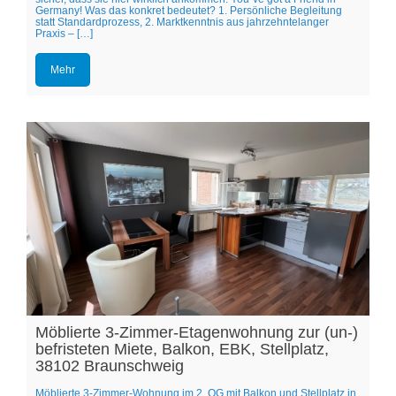
Germany! Was das konkret bedeutet? 1. Persönliche Begleitung
statt Standardprozess, 2. Marktkenntnis aus jahrzehntelanger
Praxis – […]
Mehr
Möblierte 3-Zimmer-Etagenwohnung zur (un-)
befristeten Miete, Balkon, EBK, Stellplatz,
38102 Braunschweig
Möblierte 3-Zimmer-Wohnung im 2. OG mit Balkon und Stellplatz in