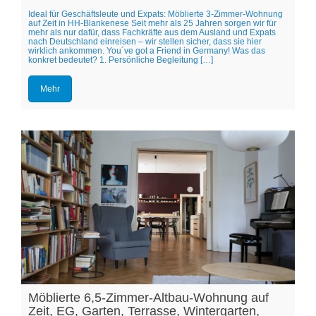
Ideal für Geschäftsleute und Expats: Möblierte 3-Zimmer-Wohnung
auf Zeit in HH-Blankenese Seit mehr als 25 Jahren sorgen wir für
mehr als nur dafür, dass Fachkräfte aus dem Ausland und Expats
nach Deutschland einreisen – wir stellen sicher, dass sie hier
wirklich ankommen. You´ve got a Friend in Germany! Was das
konkret bedeutet? 1. Persönliche Begleitung […]
Mehr
Möblierte 6,5-Zimmer-Altbau-Wohnung auf
Zeit, EG, Garten, Terrasse, Wintergarten,