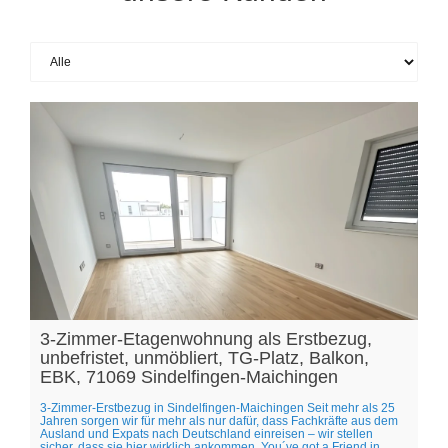
3-Zimmer-Etagenwohnung als Erstbezug,
unbefristet, unmöbliert, TG-Platz, Balkon,
EBK, 71069 Sindelfingen-Maichingen
3-Zimmer-Erstbezug in Sindelfingen-Maichingen Seit mehr als 25
Jahren sorgen wir für mehr als nur dafür, dass Fachkräfte aus dem
Ausland und Expats nach Deutschland einreisen – wir stellen
sicher, dass sie hier wirklich ankommen. You´ve got a Friend in