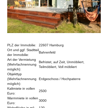
PLZ der Immobilie:
22607 Hamburg
Ort und ggf. Stadtteil
Bahrenfeld
der Immobilie:
Art der Vermietung
Befristet, auf Zeit, Unmöbliert,
(Mehrfachnennung
Teilmöbliert, Voll möbliert
möglich):
Objekttyp
(Mehrfachnennung
Erdgeschoss / Hochpaterre
möglich):
Kaltmiete in vollen
2500
Euro:
Warmmiete in vollen
3000
Euro:
Wohnfläche in m²:
120