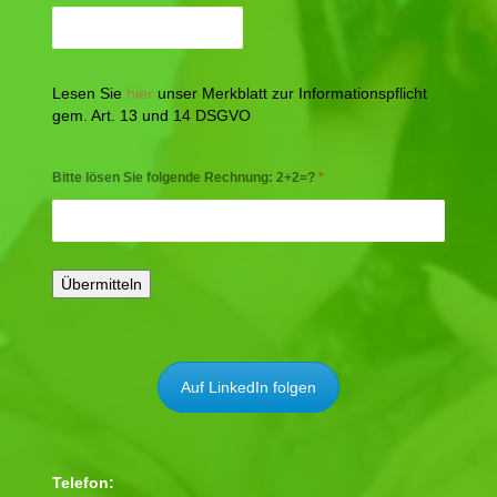
Lesen Sie
hier
unser Merkblatt zur Informationspflicht
gem. Art. 13 und 14 DSGVO
Bitte lösen Sie folgende Rechnung: 2+2=?
*
Auf LinkedIn folgen
Telefon: