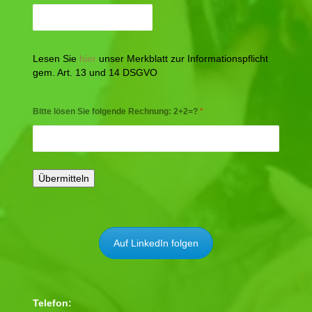
Lesen Sie
hier
unser Merkblatt zur Informationspflicht
gem. Art. 13 und 14 DSGVO
Bitte lösen Sie folgende Rechnung: 2+2=?
*
Auf LinkedIn folgen
Telefon: