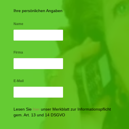
Ihre persönlichen Angaben
Name
Firma
E-Mail
Lesen Sie
hier
unser Merkblatt zur Informationspflicht
gem. Art. 13 und 14 DSGVO