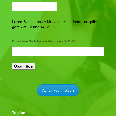
Lesen Sie
hier
unser Merkblatt zur Informationspflicht
gem. Art. 13 und 14 DSGVO
Bitte lösen Sie folgende Rechnung: 2+2=?
*
Auf LinkedIn folgen
Telefon: