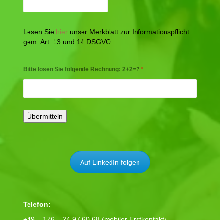
Lesen Sie
hier
unser Merkblatt zur Informationspflicht
gem. Art. 13 und 14 DSGVO
Bitte lösen Sie folgende Rechnung: 2+2=?
*
Auf LinkedIn folgen
Telefon:
+49 – 176 – 24 97 60 68 (mobiler Erstkontakt)