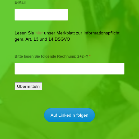
E-Mail
Lesen Sie
hier
unser Merkblatt zur Informationspflicht
gem. Art. 13 und 14 DSGVO
Bitte lösen Sie folgende Rechnung: 2+2=?
*
Auf LinkedIn folgen