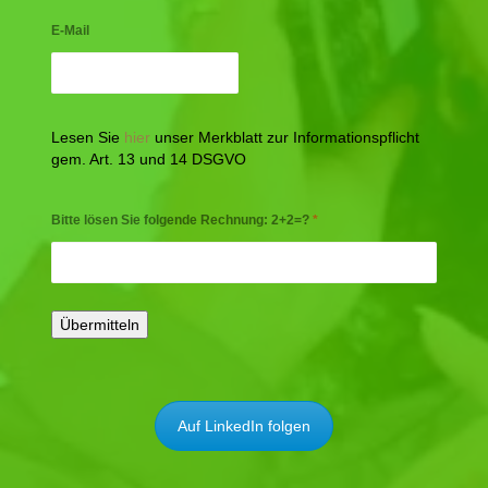
E-Mail
Lesen Sie
hier
unser Merkblatt zur Informationspflicht
gem. Art. 13 und 14 DSGVO
Bitte lösen Sie folgende Rechnung: 2+2=?
*
Auf LinkedIn folgen