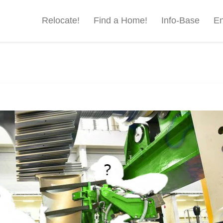
Relocate!
Find a Home!
Info-Base
En