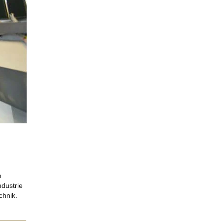
m
ndustrie
chnik.