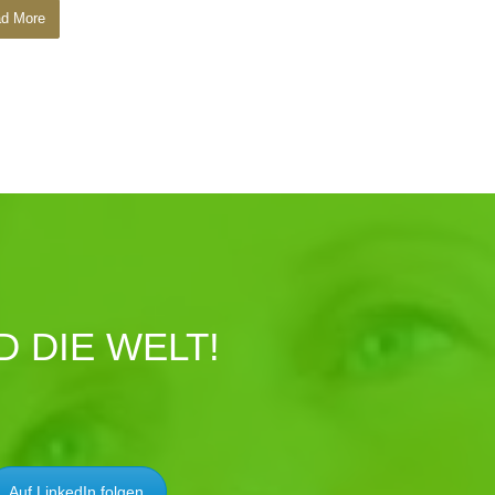
d More
 DIE WELT!
Auf LinkedIn folgen