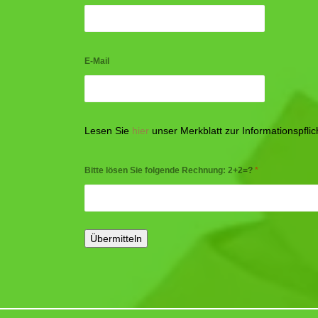
E-Mail
Lesen Sie
hier
unser Merkblatt zur Informationspfl
Bitte lösen Sie folgende Rechnung: 2+2=?
*