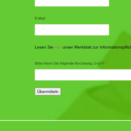
E-Mail
Lesen Sie
hier
unser Merkblatt zur Informationspfl
Bitte lösen Sie folgende Rechnung: 2+2=?
*