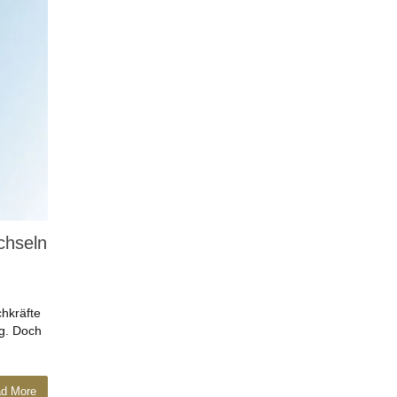
chseln
chkräfte
ng. Doch
d More