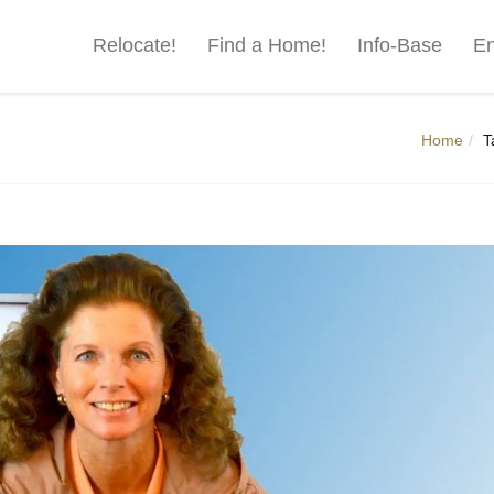
Relocate!
Find a Home!
Info-Base
En
Home
T