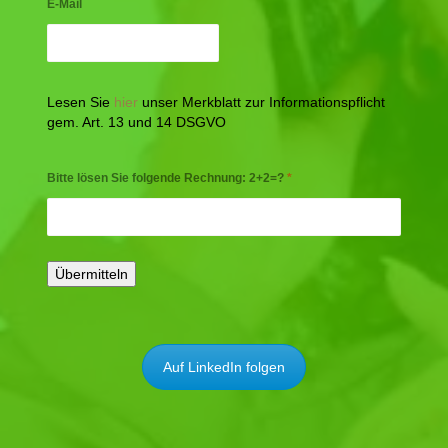
E-Mail
Lesen Sie
hier
unser Merkblatt zur Informationspflicht
gem. Art. 13 und 14 DSGVO
Bitte lösen Sie folgende Rechnung: 2+2=?
*
Auf LinkedIn folgen