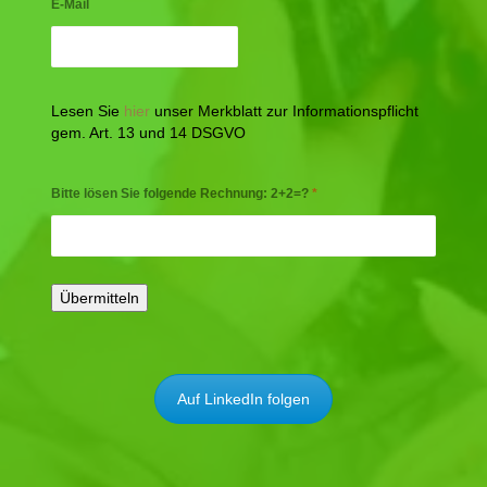
E-Mail
Lesen Sie
hier
unser Merkblatt zur Informationspflicht
gem. Art. 13 und 14 DSGVO
Bitte lösen Sie folgende Rechnung: 2+2=?
*
Auf LinkedIn folgen