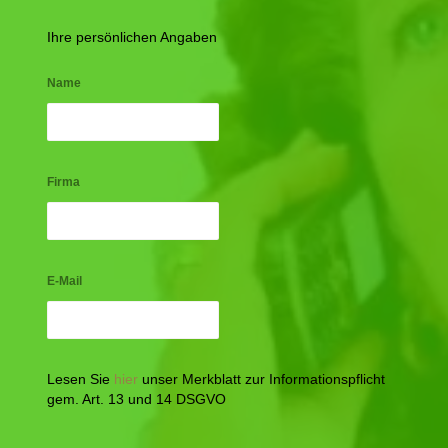
Ihre persönlichen Angaben
Name
Firma
E-Mail
Lesen Sie
hier
unser Merkblatt zur Informationspflicht
gem. Art. 13 und 14 DSGVO