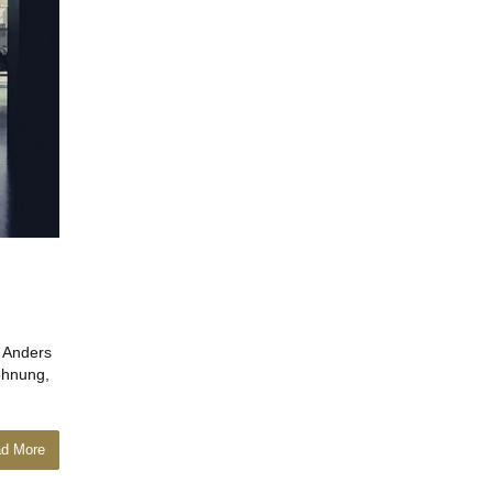
t Anders
ohnung,
d More