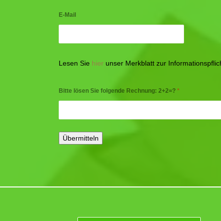
E-Mail
Lesen Sie
hier
unser Merkblatt zur Informationspfl
Bitte lösen Sie folgende Rechnung: 2+2=?
*