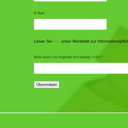
E-Mail
Lesen Sie
hier
unser Merkblatt zur Informationspfl
Bitte lösen Sie folgende Rechnung: 2+2=?
*