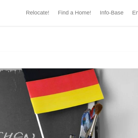
Relocate!
Find a Home!
Info-Base
En