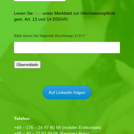
Lesen Sie
hier
unser Merkblatt zur Informationspflicht
gem. Art. 13 und 14 DSGVO
Bitte lösen Sie folgende Rechnung: 2+2=?
*
Auf LinkedIn folgen
Telefon:
+49 – 176 – 24 97 60 68 (mobiler Erstkontakt)
+49 – 40 – 27 87 89 05 (Festnetz Büro)