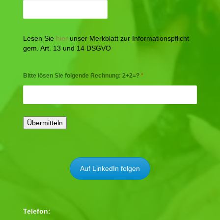
Lesen Sie
hier
unser Merkblatt zur Informationspflicht
gem. Art. 13 und 14 DSGVO
Bitte lösen Sie folgende Rechnung: 2+2=?
*
Auf LinkedIn folgen
Telefon: