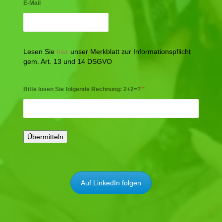
E-Mail
Lesen Sie
hier
unser Merkblatt zur Informationspflicht
gem. Art. 13 und 14 DSGVO
Bitte lösen Sie folgende Rechnung: 2+2=?
*
Auf LinkedIn folgen