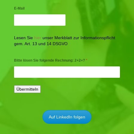
E-Mail
Lesen Sie
hier
unser Merkblatt zur Informationspflicht
gem. Art. 13 und 14 DSGVO
Bitte lösen Sie folgende Rechnung: 2+2=?
*
Auf LinkedIn folgen