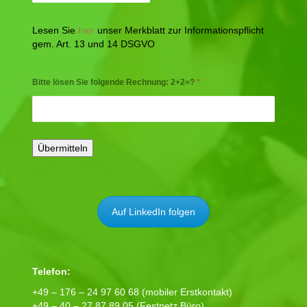
Lesen Sie
hier
unser Merkblatt zur Informationspflicht
gem. Art. 13 und 14 DSGVO
Bitte lösen Sie folgende Rechnung: 2+2=?
*
Auf LinkedIn folgen
Telefon:
+49 – 176 – 24 97 60 68 (mobiler Erstkontakt)
+49 – 40 – 27 87 89 05 (Festnetz Büro)