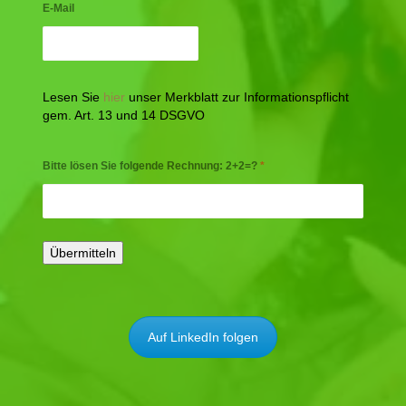
E-Mail
Lesen Sie
hier
unser Merkblatt zur Informationspflicht
gem. Art. 13 und 14 DSGVO
Bitte lösen Sie folgende Rechnung: 2+2=?
*
Auf LinkedIn folgen