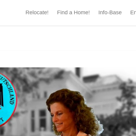
Relocate!
Find a Home!
Info-Base
En