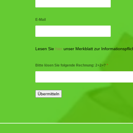
E-Mail
Lesen Sie
hier
unser Merkblatt zur Informationspfl
Bitte lösen Sie folgende Rechnung: 2+2=?
*