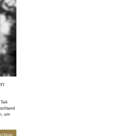
en
Teil-
tschland
in, um
d More