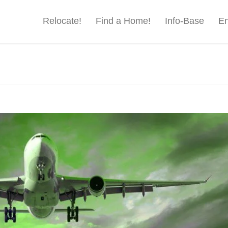
Relocate!
Find a Home!
Info-Base
En