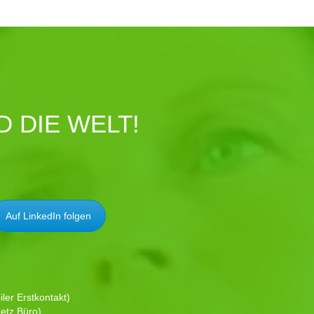
 DIE WELT!
Auf LinkedIn folgen
ler Erstkontakt)
etz Büro)