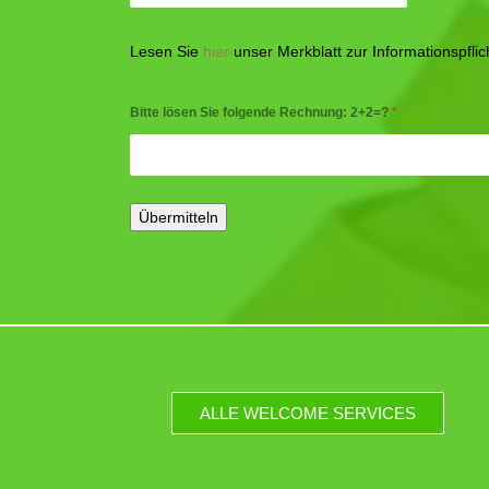
Lesen Sie
hier
unser Merkblatt zur Informationspfl
Bitte lösen Sie folgende Rechnung: 2+2=?
*
ALLE WELCOME SERVICES