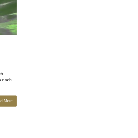
ch
n nach
d More