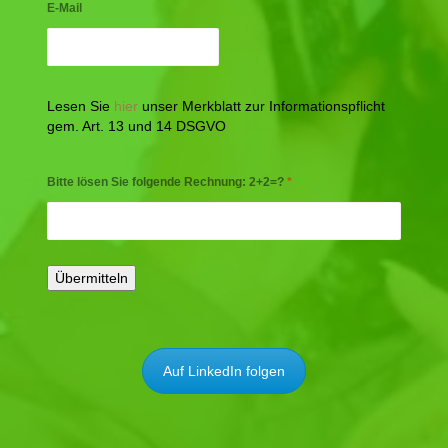
E-Mail
Lesen Sie
hier
unser Merkblatt zur Informationspflicht
gem. Art. 13 und 14 DSGVO
Bitte lösen Sie folgende Rechnung: 2+2=?
*
Auf LinkedIn folgen