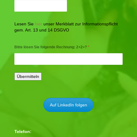
Lesen Sie
hier
unser Merkblatt zur Informationspflicht
gem. Art. 13 und 14 DSGVO
Bitte lösen Sie folgende Rechnung: 2+2=?
*
Auf LinkedIn folgen
Telefon: