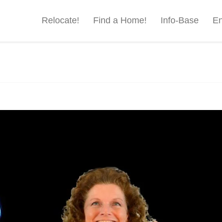
Relocate!
Find a Home!
Info-Base
En