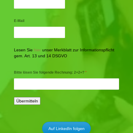
E-Mail
Lesen Sie
hier
unser Merkblatt zur Informationspflicht
gem. Art. 13 und 14 DSGVO
Bitte lösen Sie folgende Rechnung: 2+2=?
*
Auf LinkedIn folgen