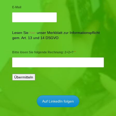
E-Mail
Lesen Sie
hier
unser Merkblatt zur Informationspflicht
gem. Art. 13 und 14 DSGVO
Bitte lösen Sie folgende Rechnung: 2+2=?
*
Auf LinkedIn folgen