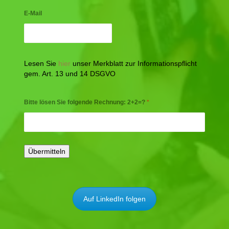
E-Mail
Lesen Sie
hier
unser Merkblatt zur Informationspflicht
gem. Art. 13 und 14 DSGVO
Bitte lösen Sie folgende Rechnung: 2+2=?
*
Auf LinkedIn folgen