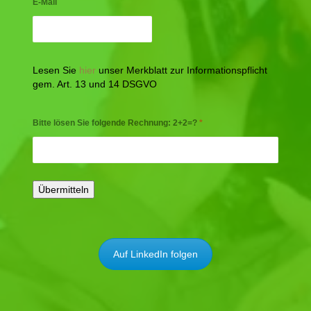
E-Mail
Lesen Sie
hier
unser Merkblatt zur Informationspflicht
gem. Art. 13 und 14 DSGVO
Bitte lösen Sie folgende Rechnung: 2+2=?
*
Auf LinkedIn folgen