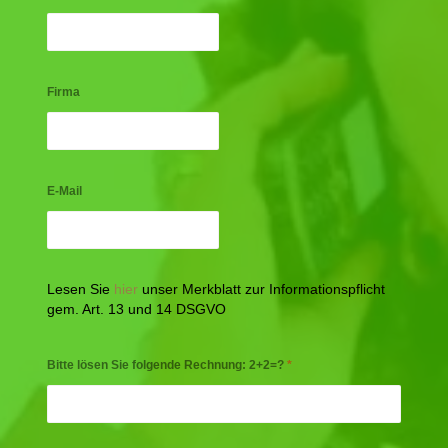
Firma
E-Mail
Lesen Sie
hier
unser Merkblatt zur Informationspflicht
gem. Art. 13 und 14 DSGVO
Bitte lösen Sie folgende Rechnung: 2+2=?
*